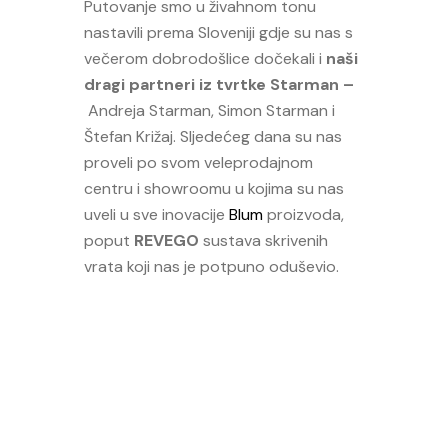
Putovanje smo u živahnom tonu
nastavili prema Sloveniji gdje su nas s
večerom dobrodošlice dočekali i
naši
dragi partneri iz tvrtke Starman –
Andreja Starman, Simon Starman i
Štefan Križaj. Sljedećeg dana su nas
proveli po svom veleprodajnom
centru i showroomu u kojima su nas
uveli u sve inovacije
Blum
proizvoda,
poput
REVEGO
sustava skrivenih
vrata koji nas je potpuno oduševio.