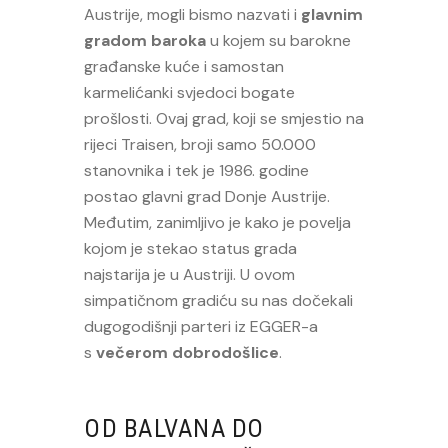
Austrije, mogli bismo nazvati i
glavnim
gradom baroka
u kojem su barokne
građanske kuće i samostan
karmelićanki svjedoci bogate
prošlosti. Ovaj grad, koji se smjestio na
rijeci Traisen, broji samo 50.000
stanovnika i tek je 1986. godine
postao glavni grad Donje Austrije.
Međutim, zanimljivo je kako je povelja
kojom je stekao status grada
najstarija je u Austriji. U ovom
simpatičnom gradiću su nas dočekali
dugogodišnji parteri iz EGGER-a
s
večerom dobrodošlice
.
OD BALVANA DO