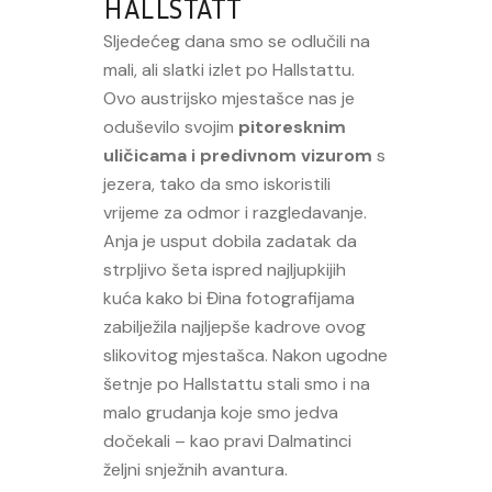
HALLSTATT
Sljedećeg dana smo se odlučili na
mali, ali slatki izlet po Hallstattu.
Ovo austrijsko mjestašce nas je
oduševilo svojim
pitoresknim
uličicama i predivnom vizurom
s
jezera, tako da smo iskoristili
vrijeme za odmor i razgledavanje.
Anja je usput dobila zadatak da
strpljivo šeta ispred najljupkijih
kuća kako bi Đina fotografijama
zabilježila najljepše kadrove ovog
slikovitog mjestašca. Nakon ugodne
šetnje po Hallstattu stali smo i na
malo grudanja koje smo jedva
dočekali – kao pravi Dalmatinci
željni snježnih avantura.