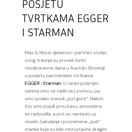
POSJETU
TVRTKAMA EGGER
I STARMAN
Max & Moris djelatnici i partneri stolari
ovog travnja su proveli četiri
nezaboravna dana u Austriji i Sloveniji
u posjetu partnerskim tvrtkama
EGGER
i
Starman
. U ranim jutarnjim
satima smo se našli na Lovrincu, pa
smo polako krenuli „put gore“. Nakon
što smo popili prvu kavu, atmosfera
se razbudila, a put se nastavio uz
veselo ćakulanje i povremene „puš“
stanke koje su bile neizostavne dragim