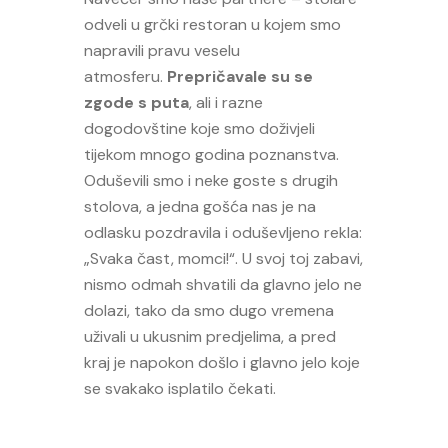
odveli u grčki restoran u kojem smo
napravili pravu veselu
atmosferu.
Prepričavale su se
zgode s puta
, ali i razne
dogodovštine koje smo doživjeli
tijekom mnogo godina poznanstva.
Oduševili smo i neke goste s drugih
stolova, a jedna gošća nas je na
odlasku pozdravila i oduševljeno rekla:
„Svaka čast, momci!“. U svoj toj zabavi,
nismo odmah shvatili da glavno jelo ne
dolazi, tako da smo dugo vremena
uživali u ukusnim predjelima, a pred
kraj je napokon došlo i glavno jelo koje
se svakako isplatilo čekati.