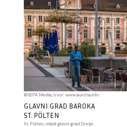
©SEPA Media, Izvor: www.austria.info
GLAVNI GRAD BAROKA
ST. PÖLTEN
St. Pölten, mladi glavni grad Donje