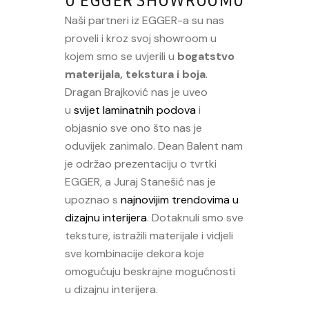
U EGGER SHOWROOMU
Naši partneri iz EGGER-a su nas
proveli i kroz svoj showroom u
kojem smo se uvjerili u
bogatstvo
materijala, tekstura i boja
.
Dragan Brajković nas je uveo
u
svijet laminatnih podova
i
objasnio sve ono što nas je
oduvijek zanimalo. Dean Balent nam
je održao prezentaciju o tvrtki
EGGER, a Juraj Stanešić nas je
upoznao s
najnovijim trendovima u
dizajnu interijera
. Dotaknuli smo sve
teksture, istražili materijale i vidjeli
sve kombinacije dekora koje
omogućuju beskrajne mogućnosti
u dizajnu interijera.